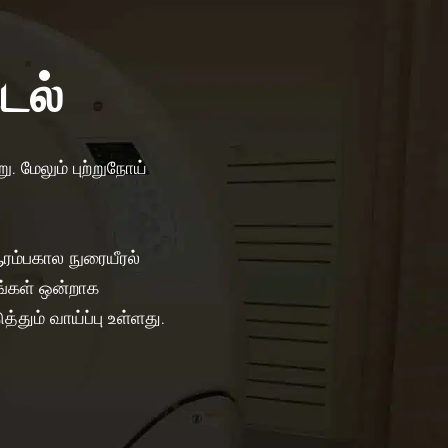
டல்
ு. மேலும் புற்றுநோய்
ரம்பகால நுரையீரல்
ங்கள் ஒன்றாக
ும் வாய்ப்பு உள்ளது.