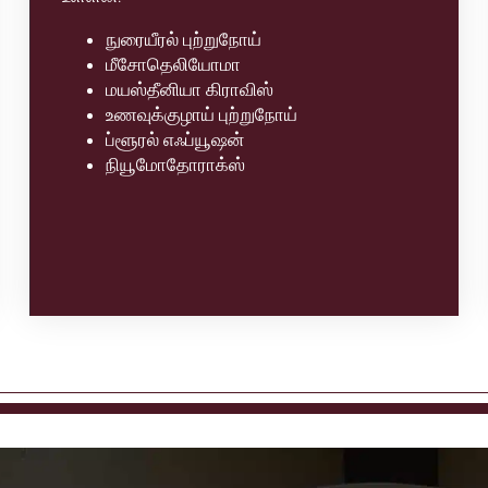
நுரையீரல் புற்றுநோய்
மீசோதெலியோமா
மயஸ்தீனியா கிராவிஸ்
உணவுக்குழாய் புற்றுநோய்
ப்ளூரல் எஃப்யூஷன்
நியூமோதோராக்ஸ்