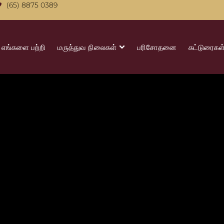
(65) 8875 0389
எங்களை பற்றி
மருத்துவ நிலைகள்
பரிசோதனை
கட்டுரைகள