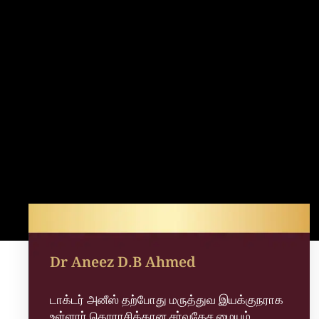
Dr Aneez D.B Ahmed
டாக்டர் அனீஸ் தற்போது மருத்துவ இயக்குநராக
உள்ளார் தொராசிக்கான சர்வதேச மையம்