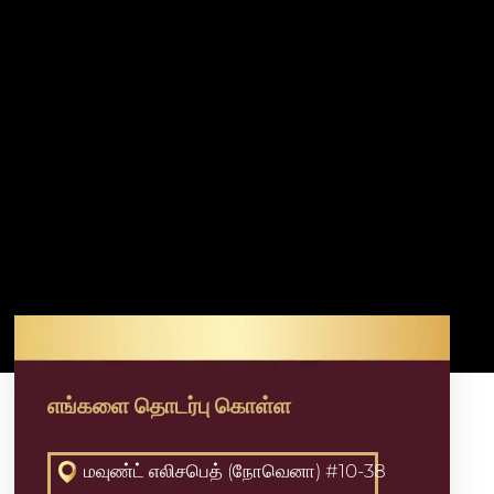
எங்களை தொடர்பு கொள்ள
மவுண்ட் எலிசபெத் (நோவெனா) #10-38