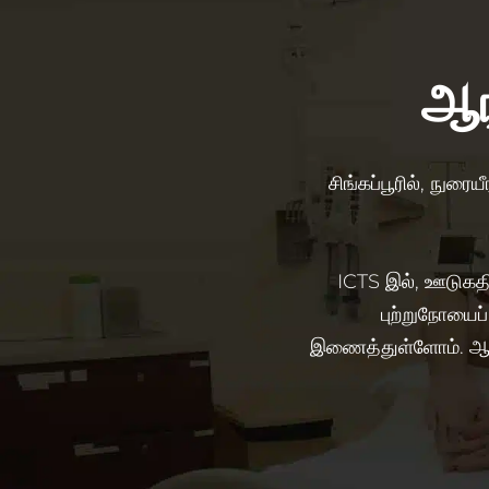
ஆர
சிங்கப்பூரில், நுரை
ICTS இல், ஊடுகதி
புற்றுநோயைப
இணைத்துள்ளோம். ஆரம்