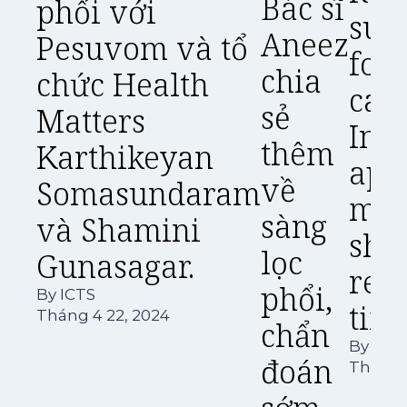
Bác sĩ
phổi với
sur
Aneez
Pesuvom và tổ
for 
chia
chức Health
canc
sẻ
Matters
Inn
thêm
Karthikeyan
app
về
Somasundaram
may
sàng
và Shamini
sho
lọc
Gunasagar.
rec
phổi,
By
ICTS
tim
Tháng 4 22, 2024
chẩn
By
ICT
đoán
Tháng 7