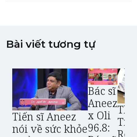
Bài viết tương tự
Bác sĩ
Aneez
The 
x Oli
Tiến sĩ Aneez
Tim
96.8:
nói về sức khỏe
Rob