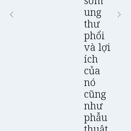
sớm
ung
thư
phổi
và lợi
ích
của
nó
cũng
như
phẫu
thuật