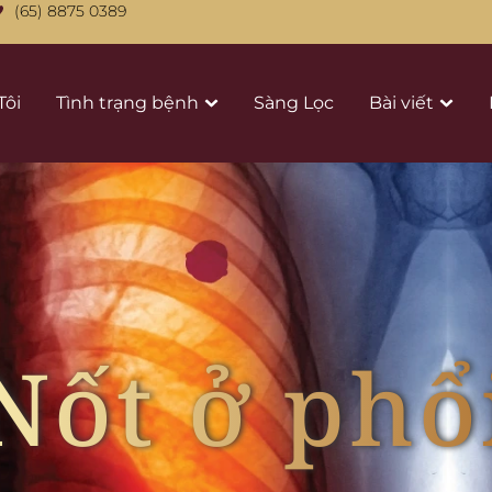
(65) 8875 0389
Tôi
Tình trạng bệnh
Sàng Lọc
Bài viết
Nốt ở phổ