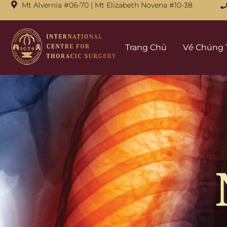
Mt Alvernia #06-70
|
Mt Elizabeth Novena #10-38
Тrang Chủ
Về Chúng 