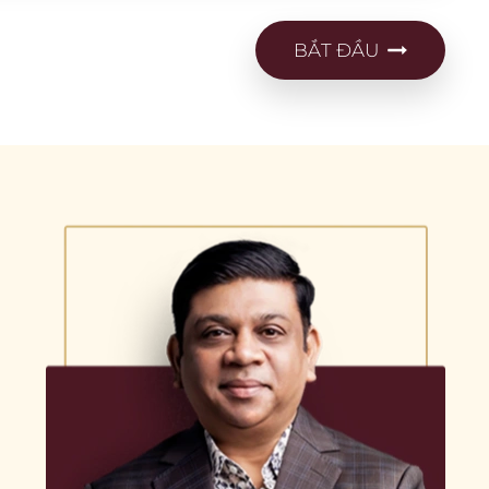
BẮT ĐẦU